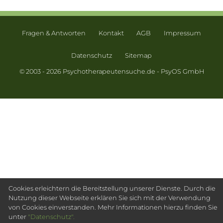
Fragen & Antworten
Kontakt
AGB
Impressum
Datenschutz
Sitemap
© 2003 - 2026 Psychotherapeutensuche.de - PsyOS GmbH
Cookies erleichtern die Bereitstellung unserer Dienste. Durch die
Nutzung dieser Webseite erklären Sie sich mit der Verwendung
von Cookies einverstanden. Mehr Informationen hierzu finden Sie
unter
"Datenschutz".