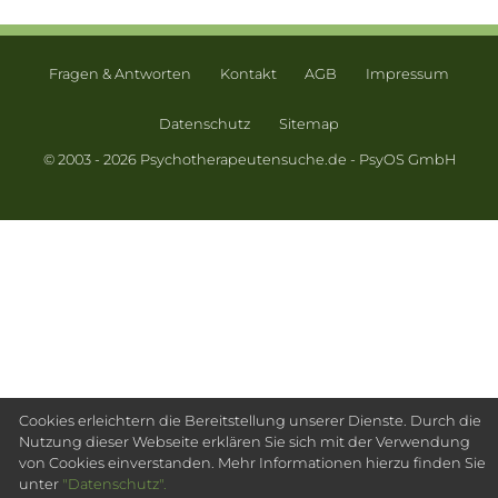
Fragen & Antworten
Kontakt
AGB
Impressum
Datenschutz
Sitemap
© 2003 - 2026 Psychotherapeutensuche.de - PsyOS GmbH
Cookies erleichtern die Bereitstellung unserer Dienste. Durch die
Nutzung dieser Webseite erklären Sie sich mit der Verwendung
von Cookies einverstanden. Mehr Informationen hierzu finden Sie
unter
"Datenschutz".