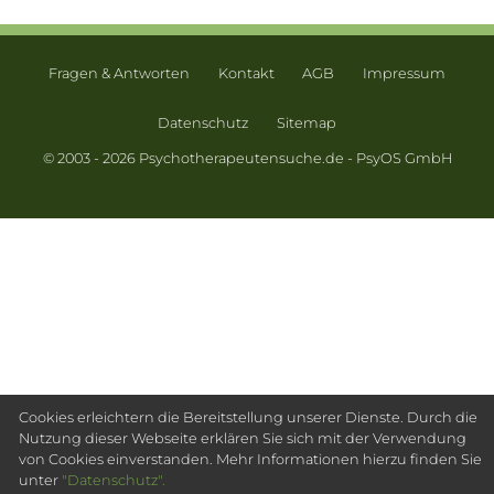
Fragen & Antworten
Kontakt
AGB
Impressum
Datenschutz
Sitemap
© 2003 - 2026 Psychotherapeutensuche.de - PsyOS GmbH
Cookies erleichtern die Bereitstellung unserer Dienste. Durch die
Nutzung dieser Webseite erklären Sie sich mit der Verwendung
von Cookies einverstanden. Mehr Informationen hierzu finden Sie
unter
"Datenschutz".