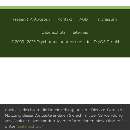
Fragen & Antworten
Kontakt
AGB
Impressum
Datenschutz
Sitemap
© 2003 - 2026 Psychotherapeutensuche.de - PsyOS GmbH
Cookies erleichtern die Bereitstellung unserer Dienste. Durch die
Nutzung dieser Webseite erklären Sie sich mit der Verwendung
von Cookies einverstanden. Mehr Informationen hierzu finden Sie
unter
"Datenschutz".