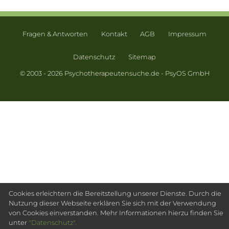
Fragen & Antworten
Kontakt
AGB
Impressum
Datenschutz
Sitemap
© 2003 - 2026 Psychotherapeutensuche.de - PsyOS GmbH
Cookies erleichtern die Bereitstellung unserer Dienste. Durch die
Nutzung dieser Webseite erklären Sie sich mit der Verwendung
von Cookies einverstanden. Mehr Informationen hierzu finden Sie
unter
"Datenschutz".