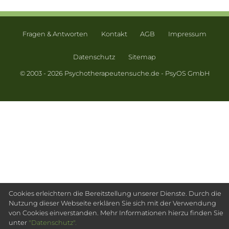
Fragen & Antworten
Kontakt
AGB
Impressum
Datenschutz
Sitemap
© 2003 - 2026 Psychotherapeutensuche.de - PsyOS GmbH
Cookies erleichtern die Bereitstellung unserer Dienste. Durch die
Nutzung dieser Webseite erklären Sie sich mit der Verwendung
von Cookies einverstanden. Mehr Informationen hierzu finden Sie
unter
"Datenschutz".