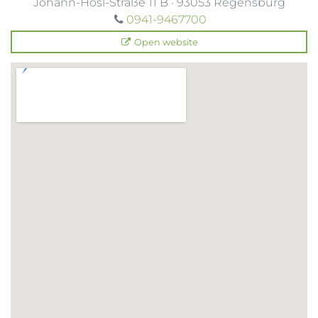
Johann-Hösl-Straße 11 B
·
93053
Regensburg
0941-9467700
Open website