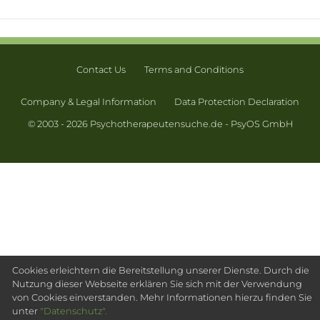
Contact Us
Terms and Conditions
Company & Legal Information
Data Protection Declaration
© 2003 - 2026 Psychotherapeutensuche.de - PsyOS GmbH
Cookies erleichtern die Bereitstellung unserer Dienste. Durch die
Nutzung dieser Webseite erklären Sie sich mit der Verwendung
von Cookies einverstanden. Mehr Informationen hierzu finden Sie
unter
"Datenschutz".