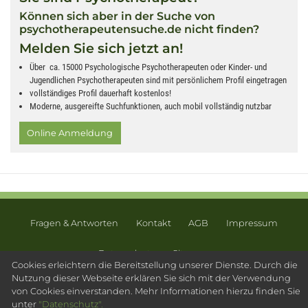
Können sich aber in der Suche von
psychotherapeutensuche.de nicht finden?
Melden Sie sich jetzt an!
Über ca. 15000 Psychologische Psychotherapeuten oder Kinder- und
Jugendlichen Psychotherapeuten sind mit persönlichem Profil eingetragen
vollständiges Profil dauerhaft kostenlos!
Moderne, ausgereifte Suchfunktionen, auch mobil vollständig nutzbar
Online Anmeldung
Fragen & Antworten
Kontakt
AGB
Impressum
Datenschutz
Sitemap
Cookies erleichtern die Bereitstellung unserer Dienste. Durch die
© 2003 - 2026 Psychotherapeutensuche.de - PsyOS GmbH
Nutzung dieser Webseite erklären Sie sich mit der Verwendung
von Cookies einverstanden. Mehr Informationen hierzu finden Sie
unter
"Datenschutz".